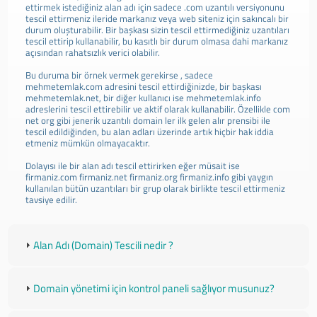
ettirmek istediğiniz alan adı için sadece .com uzantılı versiyonunu
tescil ettirmeniz ileride markanız veya web siteniz için sakıncalı bir
durum oluşturabilir. Bir başkası sizin tescil ettirmediğiniz uzantıları
tescil ettirip kullanabilir, bu kasıtlı bir durum olmasa dahi markanız
açısından rahatsızlık verici olabilir.
Bu duruma bir örnek vermek gerekirse , sadece
mehmetemlak.com adresini tescil ettirdiğinizde, bir başkası
mehmetemlak.net, bir diğer kullanıcı ise mehmetemlak.info
adreslerini tescil ettirebilir ve aktif olarak kullanabilir. Özellikle com
net org gibi jenerik uzantılı domain ler ilk gelen alır prensibi ile
tescil edildiğinden, bu alan adları üzerinde artık hiçbir hak iddia
etmeniz mümkün olmayacaktır.
Dolayısı ile bir alan adı tescil ettirirken eğer müsait ise
firmaniz.com firmaniz.net firmaniz.org firmaniz.info gibi yaygın
kullanılan bütün uzantıları bir grup olarak birlikte tescil ettirmeniz
tavsiye edilir.
Alan Adı (Domain) Tescili nedir ?
Domain yönetimi için kontrol paneli sağlıyor musunuz?