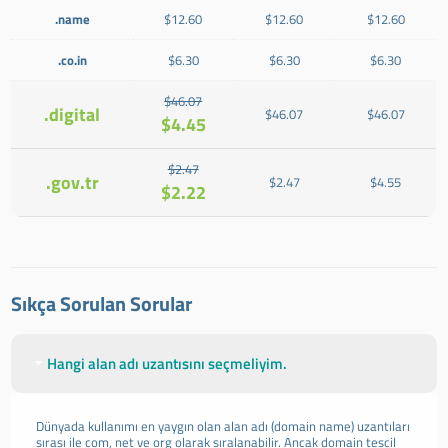
.name
$12.60
$12.60
$12.60
.co.in
$6.30
$6.30
$6.30
$46.07
.digital
$46.07
$46.07
$4.45
$2.47
.gov.tr
$2.47
$4.55
$2.22
Sıkça Sorulan Sorular
Hangi alan adı uzantısını seçmeliyim.
Dünyada kullanımı en yaygın olan alan adı (domain name) uzantıları
sırası ile com, net ve org olarak sıralanabilir. Ancak domain tescil