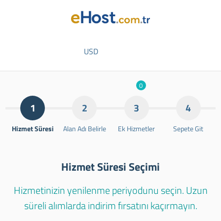
USD
0
1
2
3
4
Hizmet Süresi
Alan Adı Belirle
Ek Hizmetler
Sepete Git
Hizmet Süresi Seçimi
Hizmetinizin yenilenme periyodunu seçin. Uzun
süreli alımlarda indirim fırsatını kaçırmayın.