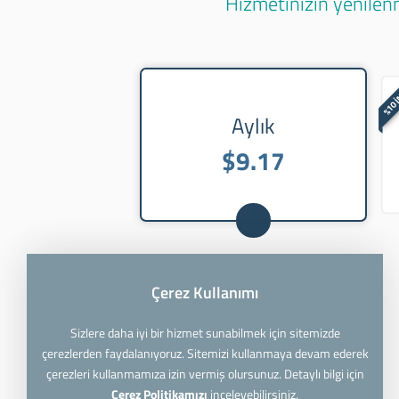
Hizmetinizin yenilenm
%10 
Aylık
$9.17
Çerez Kullanımı
Sizlere daha iyi bir hizmet sunabilmek için sitemizde
çerezlerden faydalanıyoruz. Sitemizi kullanmaya devam ederek
çerezleri kullanmamıza izin vermiş olursunuz. Detaylı bilgi için
Çerez Politikamızı
inceleyebilirsiniz.