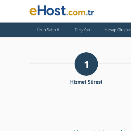
Ürün Satın Al
Giriş Yap
Hesap Oluştur
1
Hizmet Süresi