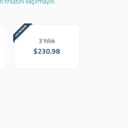
 fırsatını kaçırmayın.
%30 İNDİRİM
3 Yıllık
$230.98