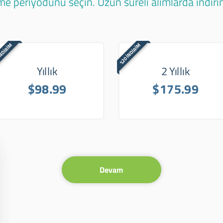
e periyodunu seçin. Uzun süreli alımlarda indirim
İNDİRİM
%20 İNDİRİM
Yıllık
2 Yıllık
$98.99
$175.99
Devam