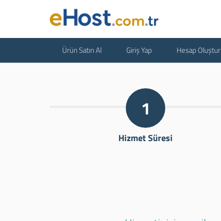
Ürün Satın Al
Giriş Yap
Hesap Oluştur
1
Hizmet Süresi