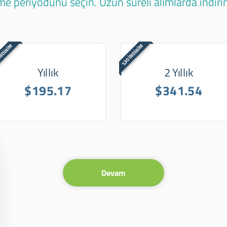
e periyodunu seçin. Uzun süreli alımlarda indirim
İNDİRİM
%30 İNDİRİM
Yıllık
2 Yıllık
$195.17
$341.54
Devam