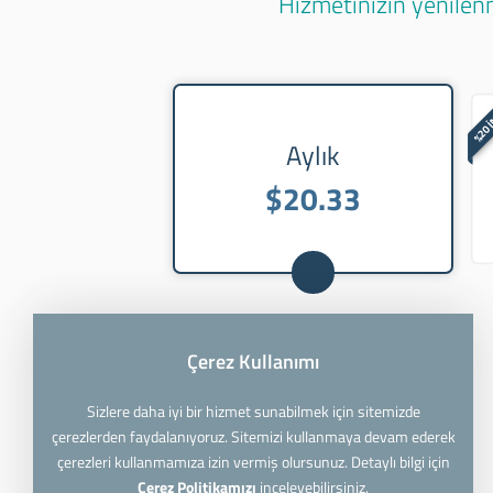
Hizmetinizin yenilenm
%20 
Aylık
$20.33
Çerez Kullanımı
Sizlere daha iyi bir hizmet sunabilmek için sitemizde
çerezlerden faydalanıyoruz. Sitemizi kullanmaya devam ederek
çerezleri kullanmamıza izin vermiş olursunuz. Detaylı bilgi için
Çerez Politikamızı
inceleyebilirsiniz.