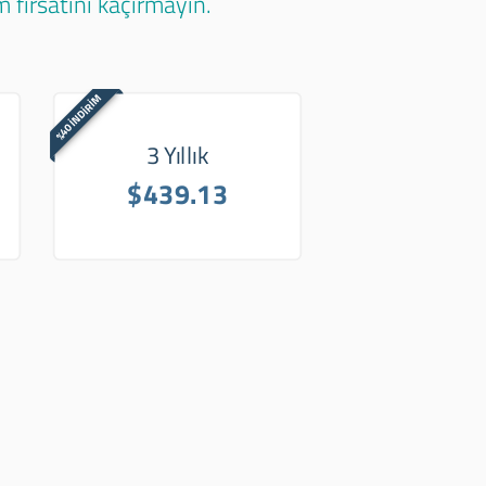
 fırsatını kaçırmayın.
%40 İNDİRİM
3 Yıllık
$439.13