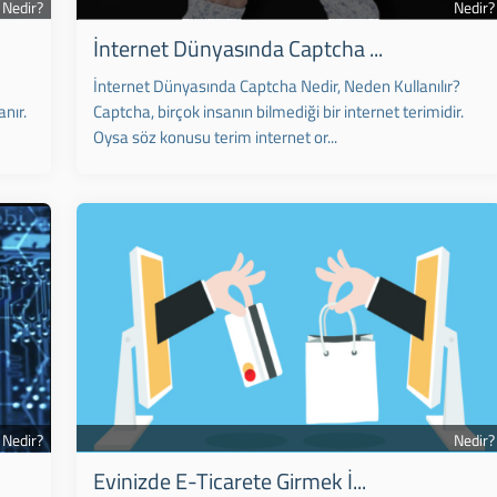
Nedir?
Nedir?
İnternet Dünyasında Captcha ...
İnternet Dünyasında Captcha Nedir, Neden Kullanılır?
anır.
Captcha, birçok insanın bilmediği bir internet terimidir.
Oysa söz konusu terim internet or...
Nedir?
Nedir?
Evinizde E-Ticarete Girmek İ...