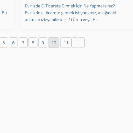
Evinizde E-Ticarete Girmek İçin Ne Yapmalısınız?
. Bu
Evinizde e-ticarete girmek istiyorsanız, aşağıdaki
adımları izleyebilirsiniz: 1) Ürün veya Hi...
5
6
7
8
9
10
11