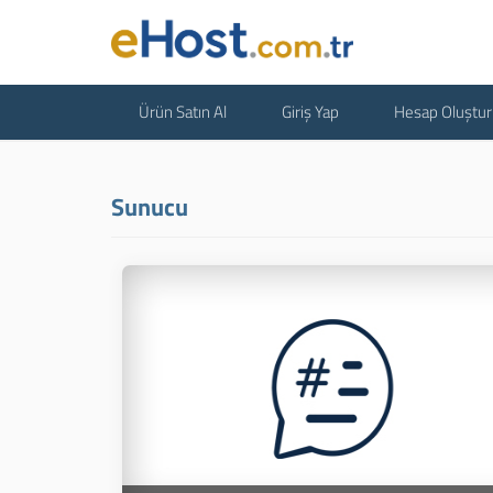
Ürün Satın Al
Giriş Yap
Hesap Oluştur
Sunucu