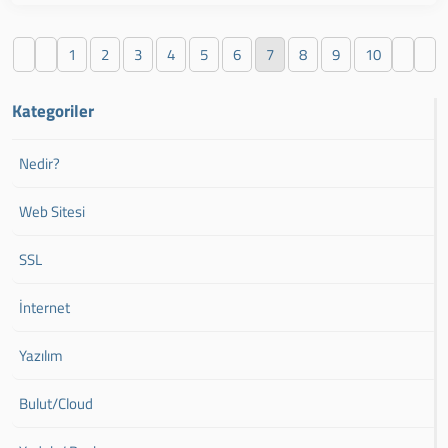
1
2
3
4
5
6
7
8
9
10
Kategoriler
Nedir?
Web Sitesi
SSL
İnternet
Yazılım
Bulut/Cloud