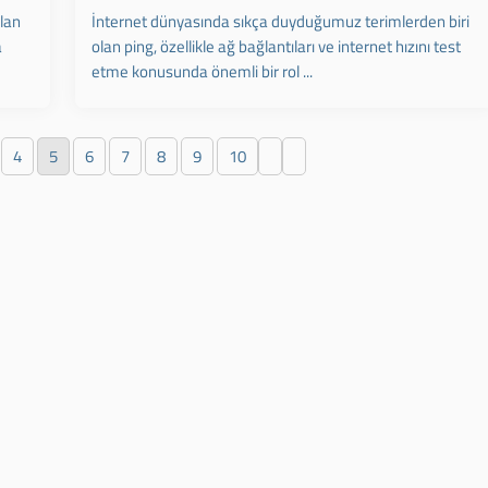
ılan
İnternet dünyasında sıkça duyduğumuz terimlerden biri
a
olan ping, özellikle ağ bağlantıları ve internet hızını test
etme konusunda önemli bir rol ...
4
5
6
7
8
9
10